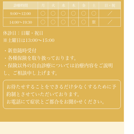
診療時間
月
火
水
木
金
土
日・祝
◯
◯
◯
◯
◯
◯
／
9:00～12:00
◯
◯
◯
◯
◯
※
／
14:00～19:30
休診日：日曜・祝日
※土曜日は13:00～15:00
・新患随時受付
・各種保険を取り扱っております。
・保険以外の自由診療については治療内容をご説明
し、ご相談申し上げます。
お待たせすることをできるだけ少なくするために予
約制とさせていただいております。
お電話にて症状とご都合をお聞かせください。