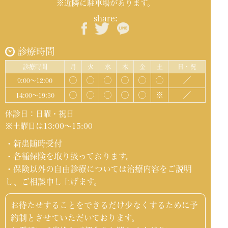
※近隣に駐車場があります。
share:
診療時間
診療時間
月
火
水
木
金
土
日・祝
◯
◯
◯
◯
◯
◯
／
9:00～12:00
◯
◯
◯
◯
◯
※
／
14:00～19:30
休診日：日曜・祝日
※土曜日は13:00～15:00
・新患随時受付
・各種保険を取り扱っております。
・保険以外の自由診療については治療内容をご説明
し、ご相談申し上げます。
お待たせすることをできるだけ少なくするために予
約制とさせていただいております。