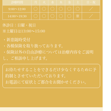
診療時間
月
火
水
木
金
土
日・祝
◯
◯
◯
◯
◯
◯
／
9:00～12:00
◯
◯
◯
◯
◯
※
／
14:00～19:30
休診日：日曜・祝日
※土曜日は13:00～15:00
・新患随時受付
・各種保険を取り扱っております。
・保険以外の自由診療については治療内容をご説明
し、ご相談申し上げます。
お待たせすることをできるだけ少なくするために予
約制とさせていただいております。
お電話にて症状とご都合をお聞かせください。