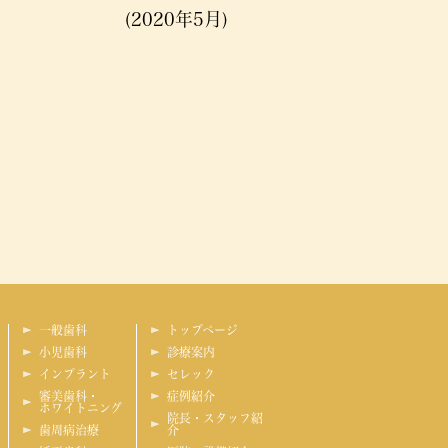
(2020年5月)
一般歯科
トップページ
小児歯科
診療案内
インプラント
セレック
審美歯科・
症例紹介
ホワイトニング
院長・スタッフ紹
歯周病治療
介