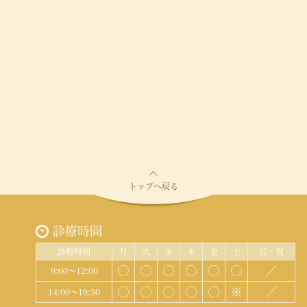
トップへ戻る
診療時間
診療時間
月
火
水
木
金
土
日・祝
◯
◯
◯
◯
◯
◯
／
9:00～12:00
◯
◯
◯
◯
◯
※
／
14:00～19:30