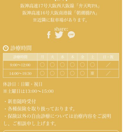
阪神高速17号大阪西大阪線「弁天町PA」
阪神高速16号大阪南港線「朝潮橋PA」
※近隣に駐車場があります。
share:
診療時間
診療時間
月
火
水
木
金
土
日・祝
◯
◯
◯
◯
◯
◯
／
9:00～12:00
◯
◯
◯
◯
◯
※
／
14:00～19:30
休診日：日曜・祝日
※土曜日は13:00～15:00
・新患随時受付
・各種保険を取り扱っております。
・保険以外の自由診療については治療内容をご説明
し、ご相談申し上げます。