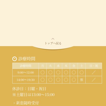
トップへ戻る
診療時間
診療時間
月
火
水
木
金
土
日・祝
◯
◯
◯
◯
◯
◯
／
9:00～12:00
◯
◯
◯
◯
◯
※
／
14:00～19:30
休診日：日曜・祝日
※土曜日は13:00～15:00
・新患随時受付