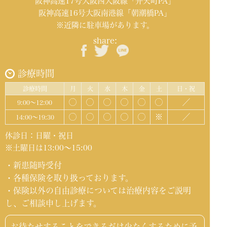
阪神高速17号大阪西大阪線「弁天町PA」
阪神高速16号大阪南港線「朝潮橋PA」
※近隣に駐車場があります。
share:
診療時間
診療時間
月
火
水
木
金
土
日・祝
◯
◯
◯
◯
◯
◯
／
9:00～12:00
◯
◯
◯
◯
◯
※
／
14:00～19:30
休診日：日曜・祝日
※土曜日は13:00～15:00
・新患随時受付
・各種保険を取り扱っております。
・保険以外の自由診療については治療内容をご説明
し、ご相談申し上げます。
お待たせすることをできるだけ少なくするために予