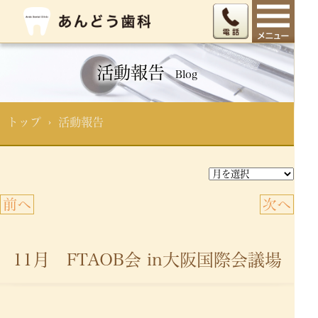
活動報告
Blog
トップ
› 活動報告
前へ
次へ
11月 FTAOB会 in大阪国際会議場